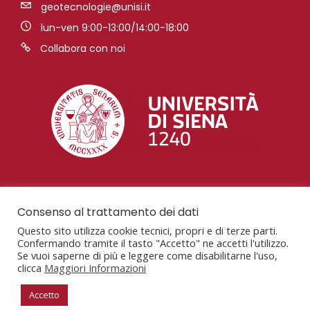
geotecnologie@unisi.it
lun-ven 9:00-13:00/14:00-18:00
Collabora con noi
Consenso al trattamento dei dati
Questo sito utilizza cookie tecnici, propri e di terze parti.
Confermando tramite il tasto "Accetto" ne accetti l'utilizzo.
Se vuoi saperne di più e leggere come disabilitarne l'uso,
clicca
Maggiori Informazioni
San Giovanni Valdarno, AR, Via Vetri Vecchi, 34,
52027
Accetto
P.Iva: 00273530527 – C.F. 80002070524