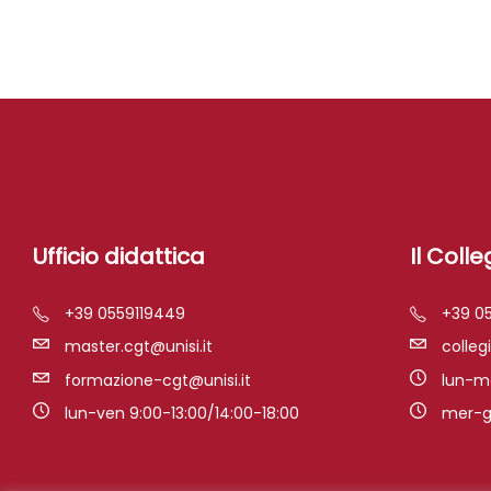
Ufficio didattica
Il Colle
+39 0559119449
+39 0
master.cgt@unisi.it
colleg
formazione-cgt@unisi.it
lun-ma
lun-ven 9:00-13:00/14:00-18:00
mer-gi