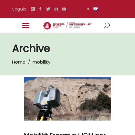
Seguici
Archive
Home
/
mobility