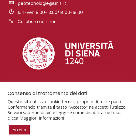
geotecnologie@unisi.it
lun-ven 9:00-13:00/14:00-18:00
Collabora con noi
Consenso al trattamento dei dati
Questo sito utilizza cookie tecnici, propri e di terze parti.
Confermando tramite il tasto "Accetto" ne accetti l'utilizzo.
Se vuoi saperne di più e leggere come disabilitarne l'uso,
clicca
Maggiori Informazioni
San Giovanni Valdarno, AR, Via Vetri Vecchi, 34,
52027
Accetto
P.Iva: 00273530527 – C.F. 80002070524