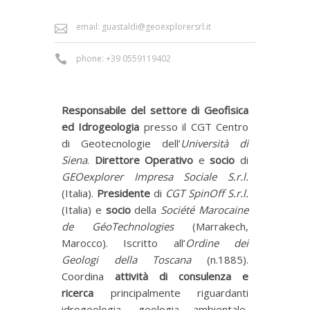
email: guastaldi@geoexplorersrl.it
phone: +39 0559119402
Responsabile del settore di Geofisica
ed Idrogeologia
presso il CGT Centro
di Geotecnologie dell’
Università di
Siena
.
Direttore Operativo
e
socio
di
GEOexplorer Impresa Sociale S.r.l.
(Italia).
Presidente
di
CGT SpinOff S.r.l.
(Italia) e
socio
della
Société Marocaine
de GéoTechnologies
(Marrakech,
Marocco). Iscritto all’
Ordine dei
Geologi della Toscana
(n.1885).
Coordina
attività di consulenza e
ricerca
principalmente riguardanti
idrogeologia, geologia ambientale,