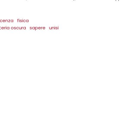
cenza
fisica
eria oscura
sapere
unisi