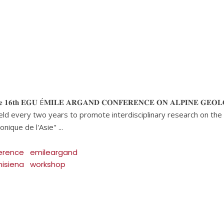
 𝐡𝐨𝐬𝐭 𝐭𝐡𝐞 𝟏𝟔𝐭𝐡 𝐄𝐆𝐔 É𝐌𝐈𝐋𝐄 𝐀𝐑𝐆𝐀𝐍𝐃 𝐂𝐎𝐍𝐅𝐄𝐑𝐄𝐍𝐂𝐄 𝐎𝐍 𝐀𝐋𝐏𝐈𝐍𝐄 𝐆𝐄𝐎𝐋𝐎
hop is held every two years to promote interdisciplinary research on 
onique de l'Asie"
erence
emileargand
nisiena
workshop