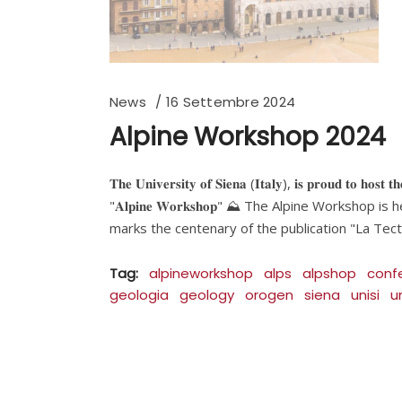
News
16 Settembre 2024
Alpine Workshop 2024
𝐓𝐡𝐞 𝐔𝐧𝐢𝐯𝐞𝐫𝐬𝐢𝐭𝐲 𝐨𝐟 𝐒𝐢𝐞𝐧𝐚 (𝐈𝐭𝐚𝐥𝐲), 𝐢𝐬 𝐩𝐫𝐨𝐮𝐝 𝐭
"𝐀𝐥𝐩𝐢𝐧𝐞 𝐖𝐨𝐫𝐤𝐬𝐡𝐨𝐩" ⛰ The Alpine Works
marks the centenary of the publication "La Tect
Tag:
alpineworkshop
alps
alpshop
conf
geologia
geology
orogen
siena
unisi
u