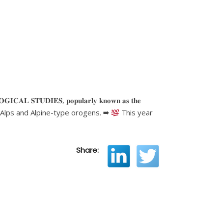
𝐆𝐈𝐂𝐀𝐋 𝐒𝐓𝐔𝐃𝐈𝐄𝐒, 𝐩𝐨𝐩𝐮𝐥𝐚𝐫𝐥𝐲 𝐤𝐧𝐨𝐰𝐧 𝐚𝐬 𝐭𝐡𝐞
the Alps and Alpine-type orogens. ➡
This year
Share: