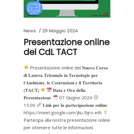
News
29 Maggio 2024
Presentazione online
del CdL TACT
Presentazione online del 𝐍𝐮𝐨𝐯𝐨 𝐂𝐨𝐫𝐬𝐨
𝐝𝐢 𝐋𝐚𝐮𝐫𝐞𝐚 𝐓𝐫𝐢𝐞𝐧𝐧𝐚𝐥𝐞 𝐢𝐧 𝐓𝐞𝐜𝐧𝐨𝐥𝐨𝐠𝐢𝐞 𝐩𝐞𝐫
𝐥'𝐀𝐦𝐛𝐢𝐞𝐧𝐭𝐞, 𝐥𝐞 𝐂𝐨𝐬𝐭𝐫𝐮𝐳𝐢𝐨𝐧𝐢 𝐞 𝐢𝐥 𝐓𝐞𝐫𝐫𝐢𝐭𝐨𝐫𝐢𝐨
(𝐓𝐀𝐂𝐓)
𝐃𝐚𝐭𝐚 𝐞 𝐎𝐫𝐚 𝐝𝐞𝐥𝐥𝐚
𝐏𝐫𝐞𝐬𝐞𝐧𝐭𝐚𝐳𝐢𝐨𝐧𝐞:
07 Giugno 2024
15.00
𝐋𝐢𝐧𝐤 𝐩𝐞𝐫 𝐥𝐚 𝐩𝐚𝐫𝐭𝐞𝐜𝐢𝐩𝐚𝐳𝐢𝐨𝐧𝐞 𝐨𝐧𝐥𝐢𝐧𝐞:
https://meet.google.com/jku-fqro-eth
Partecipa alla nostra presentazione online
per ottenere tutte le informazioni