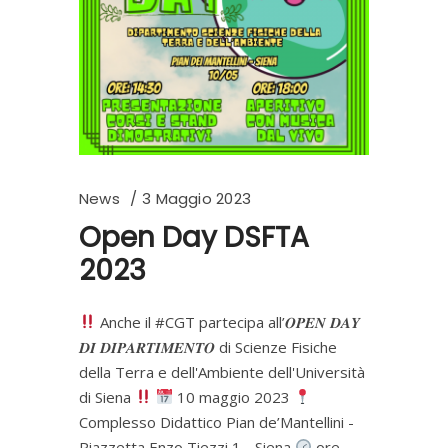
News
3 Maggio 2023
Open Day DSFTA
2023
Anche il #CGT partecipa all’𝑶𝑷𝑬𝑵 𝑫𝑨𝒀
𝑫𝑰 𝑫𝑰𝑷𝑨𝑹𝑻𝑰𝑴𝑬𝑵𝑻𝑶 di Scienze Fisiche
della Terra e dell'Ambiente dell'Università
di Siena
10 maggio 2023
Complesso Didattico Pian de’Mantellini -
Piazzetta Enzo Tiezzi 1 - Siena
ore