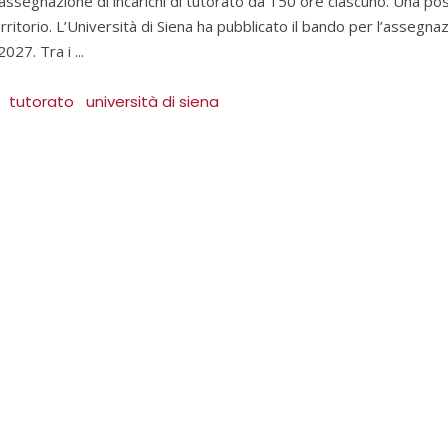
l’assegnazione di incarichi di tutorato da 150 ore ciascuno. Una po
ritorio. L’Università di Siena ha pubblicato il bando per l’assegnazi
2027. Tra i
tutorato
università di siena