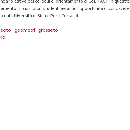
ndario estivo dei colloqui di orientamento al CdL TACT In quest'
tamento, in cui i futuri studenti avranno l’opportunità di conosce
o dall’Università di Siena. Per il Corso di
reato
geometri
grosseto
ena