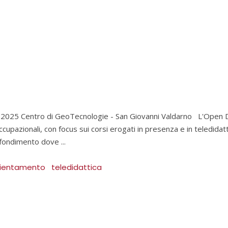
o 2025 Centro di GeoTecnologie - San Giovanni Valdarno L'Open D
 occupazionali, con focus sui corsi erogati in presenza e in teledida
rofondimento dove
rientamento
teledidattica