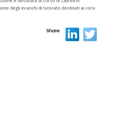
sizione è destinata al Corso di Laurea in
one degli incarichi di tutorato destinati ai corsi
Share: