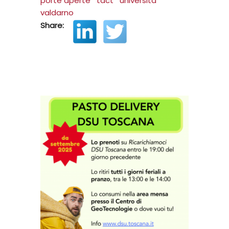
porte aperte
tact
università
valdarno
Share: