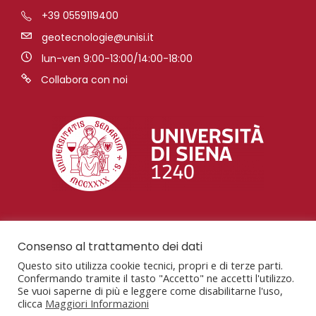
+39 0559119400
geotecnologie@unisi.it
lun-ven 9:00-13:00/14:00-18:00
Collabora con noi
Consenso al trattamento dei dati
Questo sito utilizza cookie tecnici, propri e di terze parti.
Confermando tramite il tasto "Accetto" ne accetti l'utilizzo.
Se vuoi saperne di più e leggere come disabilitarne l'uso,
clicca
Maggiori Informazioni
San Giovanni Valdarno, AR, Via Vetri Vecchi, 34,